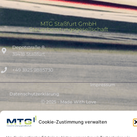
MTG Staßfurt GmbH
Steuerberatungsgesellschaft
Depotstraße 8,
39418 Staßfurt
+49 3925 9885730
Impressum
Datenschutzerklärung
Ⓒ 2025 - Made With Love
Cookie-Zustimmung verwalten