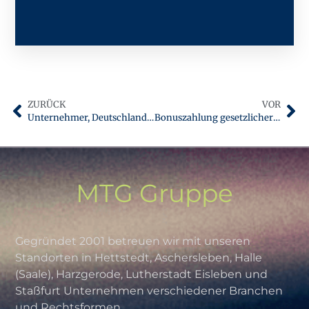
ZURÜCK
VOR
Unternehmer, Deutschlandticket und Kapitalanleger | Aktuelles aus Steuern und Wirtschaft Februar 2024
Bonuszahlung gesetzlicher Krankenkassen, Kinderbetreuungskosten und Vorabpauschalen bei Investmentfonds | Steuern im Blick März 2024
MTG Gruppe
Gegründet 2001 betreuen wir mit unseren
Standorten in Hettstedt, Aschersleben, Halle
(Saale), Harzgerode, Lutherstadt Eisleben und
Staßfurt Unternehmen verschiedener Branchen
und Rechtsformen.