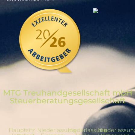
MTG Treuhandgesellschaft mbH
Steuerberatungs­gesellschaft
Hauptsitz
Niederlassung
Niederlassung
Niederlassun