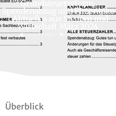
Grundsteuerreform,
Spendenabzug und Fimenbike
| Aktuelles aus Steuern und
Wirtschaft März 2024
FEBRUAR 9, 2024
STEUERBERATUNG
Überblick