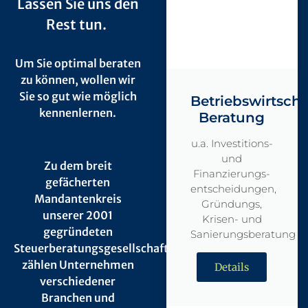
Lassen Sie uns den
Rest tun.
Um Sie optimal beraten
zu können, wollen wir
Sie so gut wie möglich
Betriebswirtscha
kennenlernen.
Beratung
u.a. Investitions-
und
Zu dem breit
Finanzierungs-
gefächerten
entscheidungen,
Mandantenkreis
Gründungs,
unserer 2001
Krisen- und
gegründeten
Sanierungsberatung
Steuerberatungsgesellschaft
zählen Unternehmen
Details
verschiedener
Branchen und