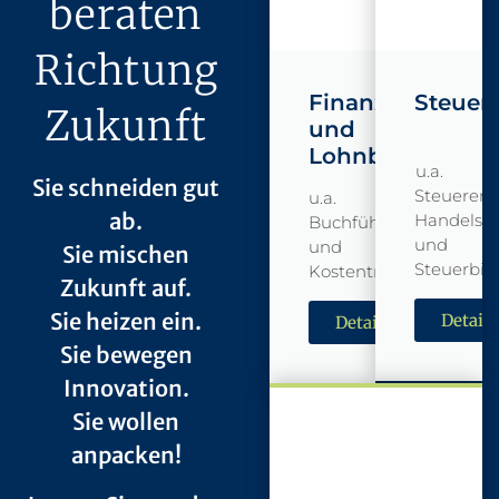
beraten
Richtung
Finanz-
Steuer
Zukunft
und
Lohnbuchhaltu
u.a.
Sie schneiden gut
Steuererk
u.a.
ab.
Handels-
Buchführung
und
und
Sie mischen
Steuerbil
Kostenträgerrechnung
Zukunft auf.
Sie heizen ein.
Details
Details
Sie bewegen
Innovation.
Sie wollen
anpacken!