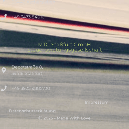
06449 Aschersleben
+49 3473 84010
MTG Staßfurt GmbH
Steuerberatungsgesellschaft
Depotstraße 8,
39418 Staßfurt
+49 3925 9885730
Impressum
Datenschutzerklärung
Ⓒ 2025 - Made With Love