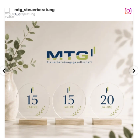
mtg_steuerberatung
Aug. 6
.
@
mtg_steuerberatung
Aug. 6
MTG feiert 3 Jubiläen!
...
Treue, Engagement
28
1